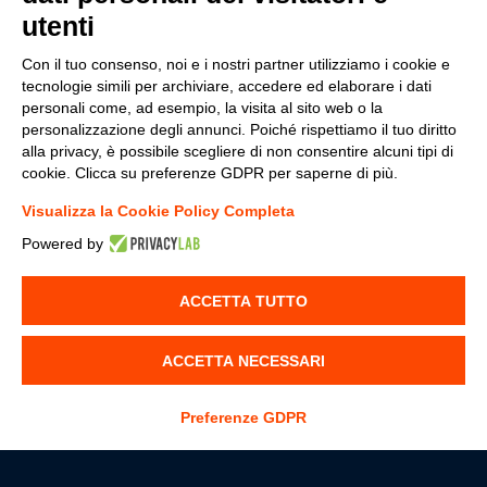
utenti
Consulente commerciale
Con il tuo consenso, noi e i nostri partner utilizziamo i cookie e
tecnologie simili per archiviare, accedere ed elaborare i dati
personali come, ad esempio, la visita al sito web o la
Ricerchiamo, per ampliamento gamma di servizi,
personalizzazione degli annunci. Poiché rispettiamo il tuo diritto
consulenti commerciali per l’area software.
alla privacy, è possibile scegliere di non consentire alcuni tipi di
cookie. Clicca su preferenze GDPR per saperne di più.
Visualizza la Cookie Policy Completa
Powered by
Junior Developer Full Stack
ACCETTA TUTTO
Appassionati di programmazione web full-stack che
saranno incaricati della realizzazione di applicazioni
ACCETTA NECESSARI
custom sulla base dei requisiti del Cliente.
Preferenze GDPR
Allega il tuo CV
*