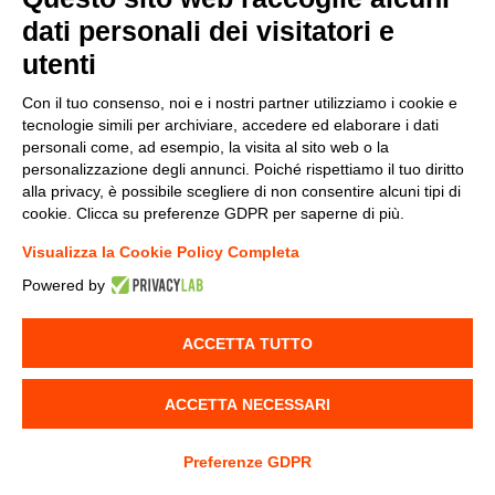
da Microsoft stessa, per cui il Cliente deve
dati personali dei visitatori e
rifarsi agli SLA Microsoft per qualsiasi esigenza
utenti
di continuità del servizio. Il Cliente accetta fin da
subito la completa estraneità di DBLC in merito
Con il tuo consenso, noi e i nostri partner utilizziamo i cookie e
tecnologie simili per archiviare, accedere ed elaborare i dati
alla durata, efficienza e funzionamento degli
personali come, ad esempio, la visita al sito web o la
SLA Microsoft, sui quali DBLC nulla può
personalizzazione degli annunci. Poiché rispettiamo il tuo diritto
opporre, sindacare o modificare. Il Cliente
alla privacy, è possibile scegliere di non consentire alcuni tipi di
cookie. Clicca su preferenze GDPR per saperne di più.
ritiene DBLC manlevata da qualsiasi
Visualizza la Cookie Policy Completa
conseguenza, disservizio, incomprensione degli
Powered by
SLA, mancato rispetto degli SLA da parte di
Microsoft o di eventuali terze parti.
ACCETTA TUTTO
La proprietà dei Dati rimane di esclusiva
pertinenza del Cliente, in quanto Titolare dei
ACCETTA NECESSARI
dati, il quale ne è inequivocabilmente anche
responsabile della gestione e della
Preferenze GDPR
manutenzione degli stessi. Il Cliente deve quindi